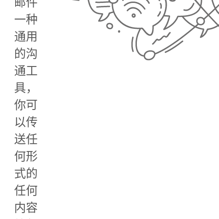
邮件
一种
通用
的沟
通工
具，
你可
以传
送任
何形
式的
任何
内容