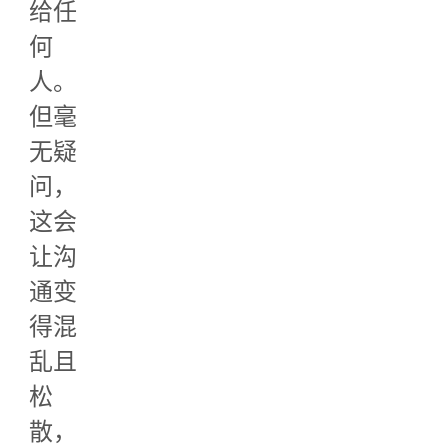
给任
何
人。
但毫
无疑
问，
这会
让沟
通变
得混
乱且
松
散，