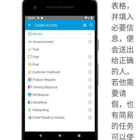
表格，
并填入
必要信
息，便
会送出
给正确
的人。
若他需
要请
假，也
有简易
的任务
可以使