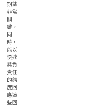
期望
非常
關
鍵。
同
時，
能以
快速
與負
責任
的態
度回
應這
些回