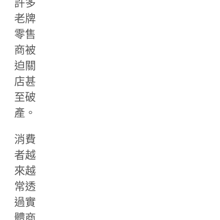
許多
老牌
零售
商被
迫關
店甚
至破
產。
消費
者越
來越
常透
過實
體商