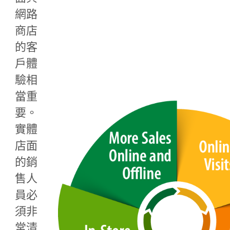
網路
商店
的客
戶體
驗相
當重
要。
實體
店面
的銷
售人
員必
須非
常清