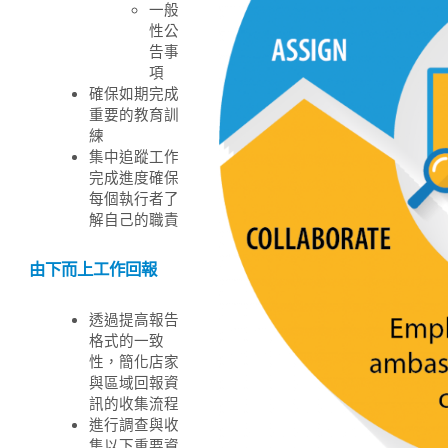
一般
性公
告事
項
確保如期完成
重要的教育訓
練
集中追蹤工作
完成進度確保
每個執行者了
解自己的職責
由下而上工作回報
透過提高報告
格式的一致
性，簡化店家
與區域回報資
訊的收集流程
進行調查與收
集以下重要資