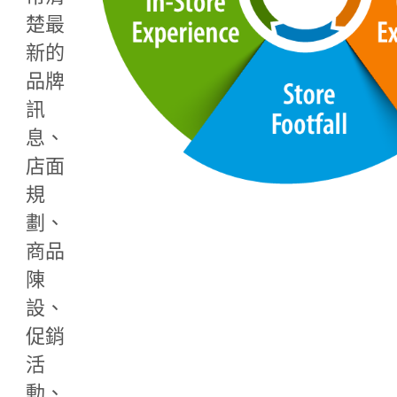
楚最
新的
品牌
訊
息、
店面
規
劃、
商品
陳
設、
促銷
活
動、