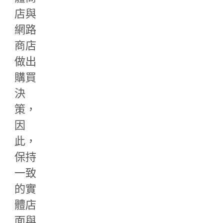
店與
網路
商店
做出
購買
決
策，
因
此，
保持
一致
的實
體店
面與