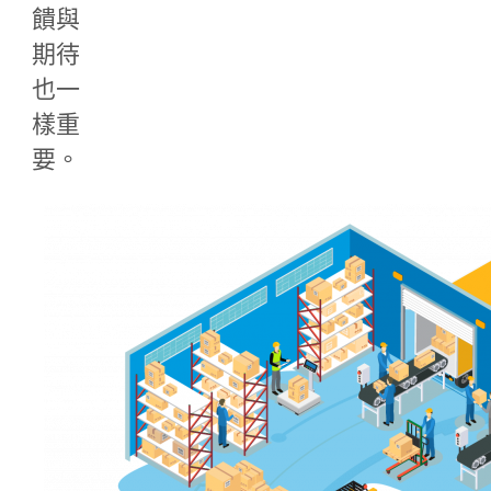
饋與
期待
也一
樣重
要。