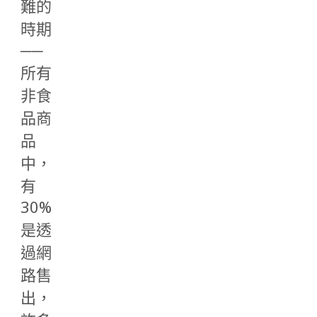
難的
時期
──
所有
非食
品商
品
中，
有
30%
是透
過網
路售
出，