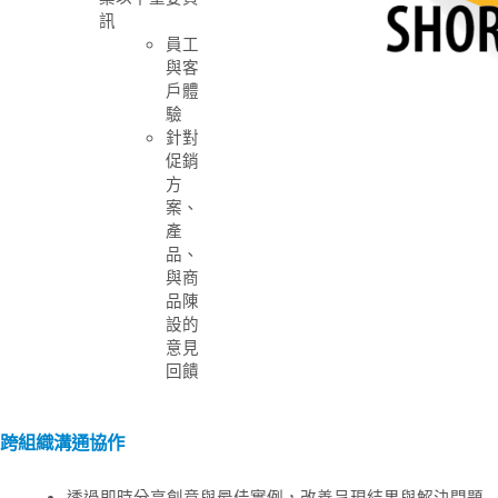
訊
員工
與客
戶體
驗
針對
促銷
方
案、
產
品、
與商
品陳
設的
意見
回饋
跨組織溝通協作
透過即時分享創意與最佳實例，改善呈現結果與解決問題