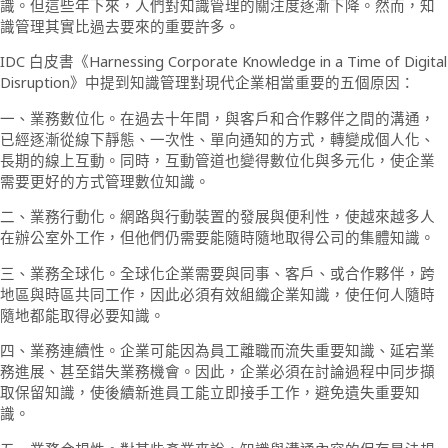
識。但這些年下來，人們對知識管理的關注度逐漸下降。然而，知
識管理其實比過去要來的重要許多。
IDC 白皮書《Harnessing Corporate Knowledge in a Time of Digital
Disruption》中提到知識管理對現代企業相當重要的五個原因：
一、業務數位化。在過去十年間，與客戶和合作夥伴之間的溝通，
已經逐漸從線下靜態、一次性、單向通知的方式，轉變成個人化、
長期的線上互動。同時，互動管道也變得數位化與多元化，使企業
需要更好的方式管理數位知識。
二、業務行動化。網路與行動裝置的發展與便利性，使越來越多人
在辦公室外工作，但他們仍需要能隨時隨地取得公司的集體知識。
三、業務全球化。全球化企業需要與同事、客戶、或合作夥伴，跨
地區與時區共同工作，因此必須有效組織企業知識，使任何人隨時
隨地都能取得必要知識。
四、業務連續性。企業可能因為員工離職而流失重要知識、延宕業
務進展、甚至錯失業務機會。因此，企業必須在討論過程中同步擷
取保留知識，使後續新進員工能立即接手工作，避免遺失重要知
識。