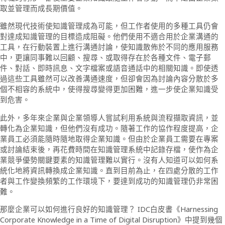
取並管理而成長期價值。
雖然現代技術使知識管理成為可能，但工作者使用的多種工具仍會
對達成知識管理的目標造成阻礙。他們使用不適合用於企業溝通的
工具，在行動裝置上進行溝通討論，使知識散佈於不同的應用服務
中，更讓同事難以回顧、搜尋、或取得存在於各種文件、電子郵
件、對話、即時訊息、文字檔案或語音通話中的相關知識。即使透
過這些工具雖然可以改善溝通速度，但卻會因為討論內容分散於多
個不相容的系統中，使得搜尋變得更加困難，進一步使企業知識受
到危害。
此外，多年來企業與企業領導人嘗試利用系統與流程擷取資訊，並
轉化為企業知識，但他們沒有成功。隨著工作的協作程度提高，企
業員工必須能隨時隨地取得企業知識。但由於企業員工需要在專案
或討論結束後，再花費時間在知識管理系統中記錄存檔，使作為企
業競爭優勢關鍵要素的知識管理難以實行。沒有人知道可以如何系
統化地將資訊轉換成企業知識。直到目前為止，在四處分散的工作
者與工作變換頻繁的工作環境下，要達到成功的知識管理仍非常困
難。
那麼企業可以如何進行良好的知識管理？ IDC白皮書《Harnessing
Corporate Knowledge in a Time of Digital Disruption》中提到幾個