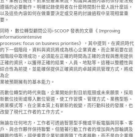
五、業務合規性。對某些產業來說，知識與溝通內容的保存是法規
遵循的必要動作。明確記錄使用者在什麼時間對什麼人說什麼話，
以及這些內容如何在做重要決定或交易的討論過程中呈現相當重
要。
同時， 數位轉型顧問公司i-SCOOP 發表的文章《 Improving
informationintensive
processes: focus on business priorities》，其中提到，在資訊時代
的下一個階段，資料與資訊將成為核心企業資產，而企業若要在這
個階段中取得成功，必須能在正確的時間為正確的流程與應用提供
正確的資訊，以獲得正確的結果、人員、地點等。這種以整體性與
綜合性為前提，並能確保提供正確資訊的卓越資訊管理方式，將成
為企
業被預期擁有的基本能力。
而數位轉型的時代來臨，企業開始針對目前瓶頸或未來願景，採用
新數位技術或導入數位管道，使工作習慣、管理方式、業務型態、
商業模式等，在企業本質上有嶄新的蛻變，而行動科技的發展，也
改變了現代工作者的工作方式。
無論在任何地方，工作者可透過智慧型手機或平板電腦與同事、客
戶、與合作夥伴保持聯繫。但隨著行動工作者的增加與內部輪調及
轉職的情形，卻使重要企業知識跟隨工作者移動，而不是由企業擷