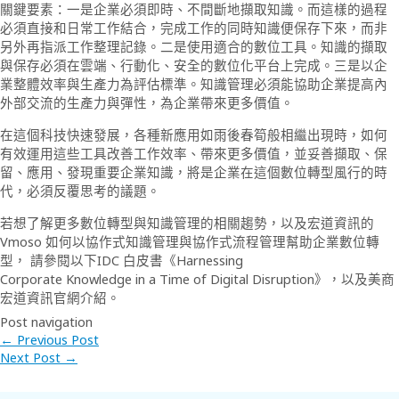
關鍵要素：一是企業必須即時、不間斷地擷取知識。而這樣的過程
必須直接和日常工作結合，完成工作的同時知識便保存下來，而非
另外再指派工作整理記錄。二是使用適合的數位工具。知識的擷取
與保存必須在雲端、行動化、安全的數位化平台上完成。三是以企
業整體效率與生產力為評估標準。知識管理必須能協助企業提高內
外部交流的生產力與彈性，為企業帶來更多價值。
在這個科技快速發展，各種新應用如雨後春筍般相繼出現時，如何
有效運用這些工具改善工作效率、帶來更多價值，並妥善擷取、保
留、應用、發現重要企業知識，將是企業在這個數位轉型風行的時
代，必須反覆思考的議題。
若想了解更多數位轉型與知識管理的相關趨勢，以及宏道資訊的
Vmoso 如何以協作式知識管理與協作式流程管理幫助企業數位轉
型， 請參閱以下IDC 白皮書《Harnessing
Corporate Knowledge in a Time of Digital Disruption》，以及美商
宏道資訊官網介紹。
Post navigation
←
Previous Post
Next Post
→