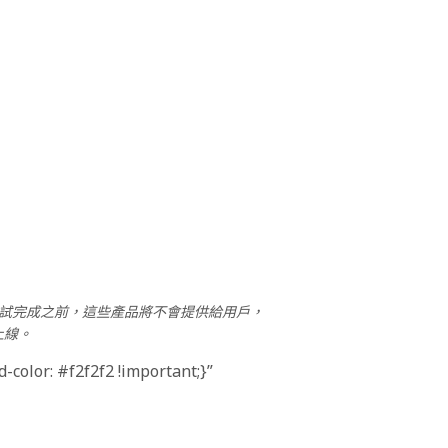
發與測試完成之前，這些產品將不會提供給用戶，
上線。
color: #f2f2f2 !important;}”