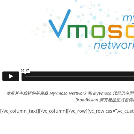
本影片中敘述的新產品 MyVmoso Nertwork 和 MyVmo
BroadVision 擁有產品
[/vc_column_text][/vc_column][/vc_row][vc_row css=”.vc_cu