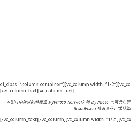
el_class=”.column-container”][vc_column width=”1/2″][vc_c
[/vc_column_text][vc_column_text]
本影片中敘述的新產品 MyVmoso Nertwork 和 MyVmo
BroadVision 擁有產品
[/vc_column_text][/vc_column][vc_column width=”1/2″][vc_colu