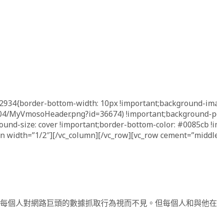
82934{border-bottom-width: 10px !important;background-im
04/MyVmosoHeader.png?id=36674) !important;background-po
und-size: cover !important;border-bottom-color: #0085cb !i
mn width=”1/2″][/vc_column][/vc_row][vc_row cement=”middle
每個人對網路巨頭的數據抓取行為視而不見。但每個人和與他在