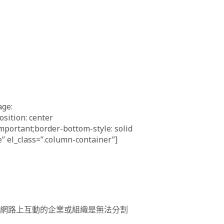
age:
sition: center
mportant;border-bottom-style: solid
” el_class=”.column-container”]
網路上互動的企業或組織是無法分割